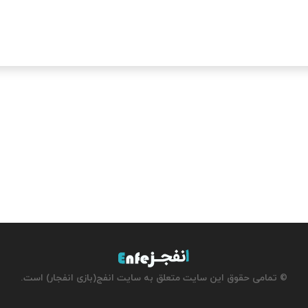
© تمامی حقوق این سایت متعلق به سایت انفج(بازی انفجار) است.